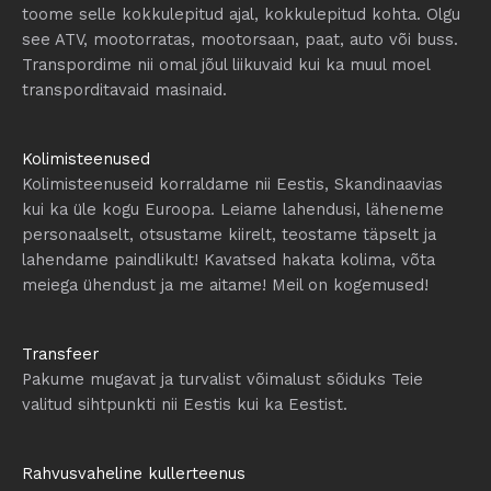
toome selle kokkulepitud ajal, kokkulepitud kohta. Olgu
see ATV, mootorratas, mootorsaan, paat, auto või buss.
Transpordime nii omal jõul liikuvaid kui ka muul moel
transporditavaid masinaid.
Kolimisteenused
Kolimisteenuseid korraldame nii Eestis, Skandinaavias
kui ka üle kogu Euroopa. Leiame lahendusi, läheneme
personaalselt, otsustame kiirelt, teostame täpselt ja
lahendame paindlikult! Kavatsed hakata kolima, võta
meiega ühendust ja me aitame! Meil on kogemused!
Transfeer
Pakume mugavat ja turvalist võimalust sõiduks Teie
valitud sihtpunkti nii Eestis kui ka Eestist.
Rahvusvaheline kullerteenus