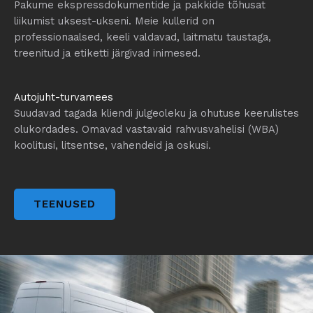
Pakume ekspressdokumentide ja pakkide tõhusat
liikumist uksest-ukseni. Meie kullerid on
professionaalsed, keeli valdavad, laitmatu taustaga,
treenitud ja etiketti järgivad inimesed.
Autojuht-turvamees
Suudavad tagada kliendi julgeoleku ja ohutuse keerulistes
olukordades. Omavad vastavaid rahvusvahelisi (WBA)
koolitusi, litsentse, vahendeid ja oskusi.
TEENUSED