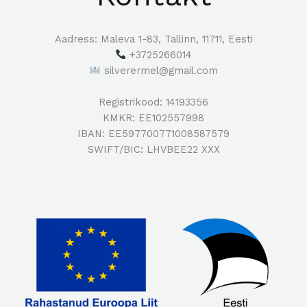
Aadress: Maleva 1-83, Tallinn, 11711, Eesti
+3725266014
silverermel@gmail.com
Registrikood: 14193356
KMKR: EE102557998
IBAN: EE597700771008587579
SWIFT/BIC: LHVBEE22 XXX