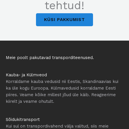
tehtud!
KÜSI PAKKUMIST
Meie poolt pakutavad transporditeenused.
Kauba- ja Külmveod
Korraldame kauba vedusid nii Eestis, Skandinaavias kui
ka üle kogu Euroopa. Külmavedusid korraldame Eesti
piires. Veame kõike millest jõud üle käib. Reageerime
kiirelt ja veame ohutult.
Sõidukitransport
Kui sul on transpordivahend välja valitud, siis meie