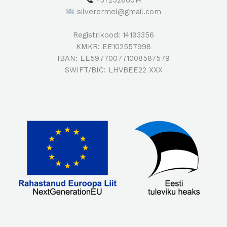
silverermel@gmail.com
Registrikood: 14193356
KMKR: EE102557998
IBAN: EE597700771008587579
SWIFT/BIC: LHVBEE22 XXX