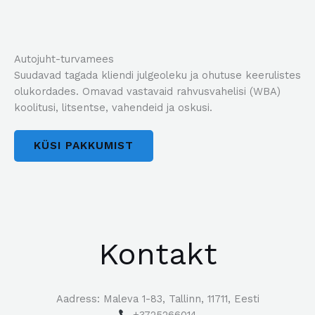
Autojuht-turvamees
Suudavad tagada kliendi julgeoleku ja ohutuse keerulistes
olukordades. Omavad vastavaid rahvusvahelisi (WBA)
koolitusi, litsentse, vahendeid ja oskusi.
KÜSI PAKKUMIST
Kontakt
Aadress: Maleva 1-83, Tallinn, 11711, Eesti
+3725266014