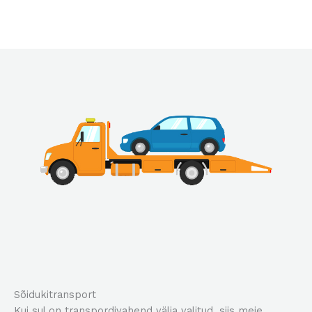
Sõidukitransport​
Kui sul on transpordivahend välja valitud, siis meie