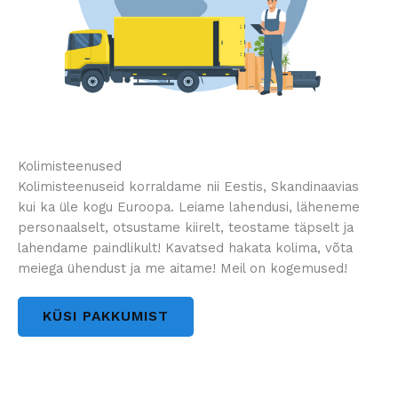
Kolimisteenused
Kolimisteenuseid korraldame nii Eestis, Skandinaavias
kui ka üle kogu Euroopa. Leiame lahendusi, läheneme
personaalselt, otsustame kiirelt, teostame täpselt ja
lahendame paindlikult! Kavatsed hakata kolima, võta
meiega ühendust ja me aitame! Meil on kogemused!
KÜSI PAKKUMIST