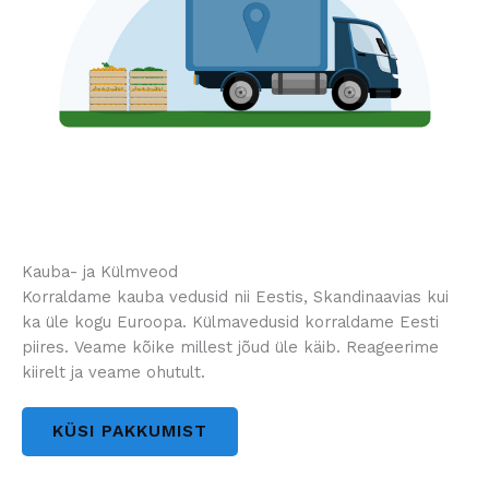
Kauba- ja Külmveod
Korraldame kauba vedusid nii Eestis, Skandinaavias kui
ka üle kogu Euroopa. Külmavedusid korraldame Eesti
piires. Veame kõike millest jõud üle käib. Reageerime
kiirelt ja veame ohutult.
KÜSI PAKKUMIST