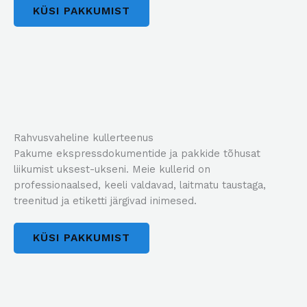
KÜSI PAKKUMIST
Rahvusvaheline kullerteenus
Pakume ekspressdokumentide ja pakkide tõhusat
liikumist uksest-ukseni. Meie kullerid on
professionaalsed, keeli valdavad, laitmatu taustaga,
treenitud ja etiketti järgivad inimesed.
KÜSI PAKKUMIST