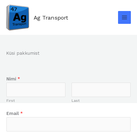
Skip
to
Ag Transport
content
Küsi pakkumist
Nimi
*
First
Last
Email
*