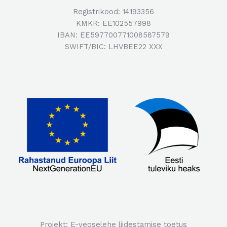
Registrikood: 14193356
KMKR: EE102557998
IBAN: EE597700771008587579
SWIFT/BIC: LHVBEE22 XXX
Projekt: E-veoselehe liidestamise toetus